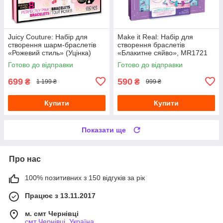
Juicy Couture: Набір для
Make it Real: Набір для
створення шарм-браслетів
створення браслетів
«Рожевий стиль» (Уцінка)
«Блакитне сяйво», MR1721
Готово до відправки
Готово до відправки
699
590
₴
₴
1 199 ₴
999 ₴
Купити
Купити
Показати ще
Про нас
100% позитивних з 150 відгуків за рік
Працює з 13.11.2017
м. смт Чернівці
смт Чернівці, Україна