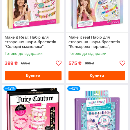
Make it Real: Набір для
Make it real Набір для
створення шарм-браслетів
створення шарм-браслетів
"Солодкі смаколики",
"Кольорова перлина",
MR1728-bt (Уцінка)
MR1729-bt (Уцінка)
Готово до відправки
Готово до відправки
399
575
₴
₴
699 ₴
999 ₴
Купити
Купити
–42%
–41%