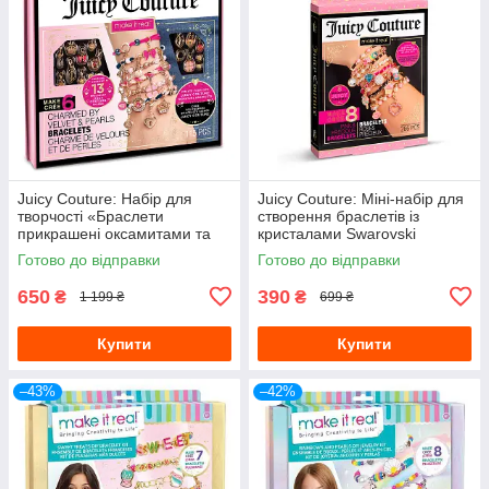
Juicy Couture: Набір для
Juicy Couture: Міні-набір для
творчості «Браслети
створення браслетів із
прикрашені оксамитами та
кристалами Swarovski
перлинами» (Уцінка)
«Рожевий зореспад»
Готово до відправки
Готово до відправки
(УЦІНКА), MR4432-bt
650
390
₴
₴
1 199 ₴
699 ₴
Купити
Купити
–43%
–42%