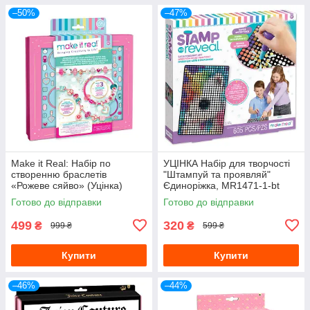
–50%
–47%
Make it Real: Набір по
УЦІНКА Набір для творчості
створенню браслетів
"Штампуй та проявляй"
«Рожеве сяйво» (Уцінка)
Єдиноріжка, MR1471-1-bt
Готово до відправки
Готово до відправки
499
320
₴
₴
999 ₴
599 ₴
Купити
Купити
–46%
–44%