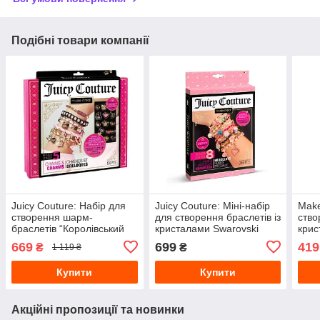
Подібні товари компанії
Juicy Couture: Набір для
Juicy Couture: Міні-набір
Make
створення шарм-
для створення браслетів із
ство
браслетів “Королівський
кристалами Swarovski
крис
шарм”, (УЦІНКА) MR4404-
«Рожевий зореспад»,
«При
669
699
419
₴
₴
1 119 ₴
bt
MR4432
(Уці
Купити
Купити
Акційні пропозиції та новинки