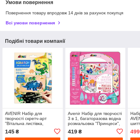
Умови повернення
Повернення товару впродовж 14 днів за рахунок покупця
Всі умови повернення
Подібні товари компанії
AVENIR Набір для
Avenir Набір для творчості
Набі
творчості скретч-арт
3 в 1, багаторазова водна
AVEN
"Вітальна листівка,
розмальовка "Принцеси",
шитт
динозаври" (3 листівки),
6 аркушів, CH221777
CH2
145
419
499
₴
₴
CH221858