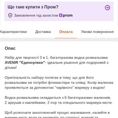
Що таке купити з Пром?
Замовлення під захистом
Характеристики
Доставка
Оплата
Умови повернення
Опис
Набір для творчості 3 в 1, багаторазова водна розмальовка
AVENIR "Єдиноріжки"
- ідеальне рішення для подорожей з
дітьми!
Оригінальність набору полягає в тому, що для його
розмальовки не потрібні фломастери та олівці. Колір малюнка
проявляється за допомогою "чарівного" маркеру з водою!
Водна розмальовка складається з 6 багаторазових малюнків,
2 аркушів з наклейками, 2 ігор та спеціального маркера-кисти.
Щоб розпочати захоплюючий процес малювання, налийте в
маркер-кисть води та проведіть по сторінці: яскраві та