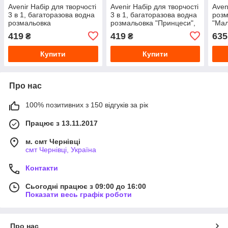
Avenir Набір для творчості
Avenir Набір для творчості
Aven
3 в 1, багаторазова водна
3 в 1, багаторазова водна
розм
розмальовка
розмальовка "Принцеси",
"Мал
"Єдиноріжки", 6 аркушів,
6 аркушів, CH221777
арку
419
419
635
₴
₴
CH221778
Купити
Купити
Про нас
100% позитивних з 150 відгуків за рік
Працює з 13.11.2017
м. смт Чернівці
смт Чернівці, Україна
Контакти
Сьогодні працює з 09:00 до 16:00
Показати весь графік роботи
Про нас