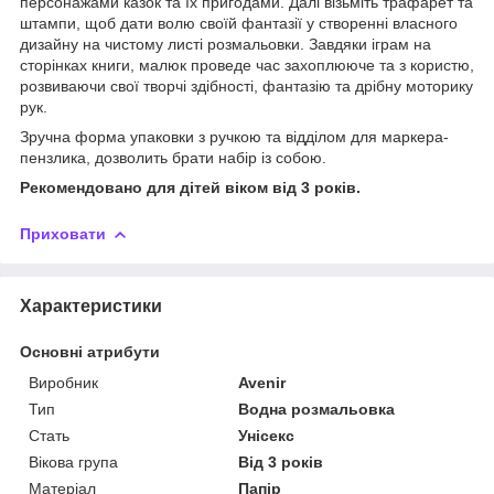
персонажами казок та їх пригодами. Далі візьміть трафарет та
штампи, щоб дати волю своїй фантазії у створенні власного
дизайну на чистому листі розмальовки. Завдяки іграм на
сторінках книги, малюк проведе час захоплююче та з користю,
розвиваючи свої творчі здібності, фантазію та дрібну моторику
рук.
Зручна форма упаковки з ручкою та відділом для маркера-
пензлика, дозволить брати набір із собою.
Рекомендовано для дітей віком від 3 років.
Приховати
Характеристики
Основні атрибути
Виробник
Avenir
Тип
Водна розмальовка
Стать
Унісекс
Вікова група
Від 3 років
Матеріал
Папір