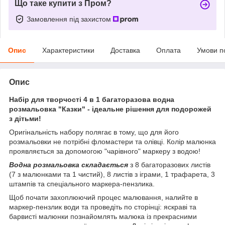
Що таке купити з Пром?
Замовлення під захистом
Опис
Характеристики
Доставка
Оплата
Умови п
Опис
Набір для творчості 4 в 1 багаторазова водна
розмальовка "Казки" - ідеальне рішення для подорожей
з дітьми!
Оригінальність набору полягає в тому, що для його
розмальовки не потрібні фломастери та олівці. Колір малюнка
проявляється за допомогою "чарівного" маркеру з водою!
Водна розмальовка складається
з 8 багаторазових листів
(7 з малюнками та 1 чистий), 8 листів з іграми, 1 трафарета, 3
штампів та спеціального маркера-пензлика.
Щоб почати захоплюючий процес малювання, налийте в
маркер-пензлик води та проведіть по сторінці: яскраві та
барвисті малюнки познайомлять малюка із прекрасними