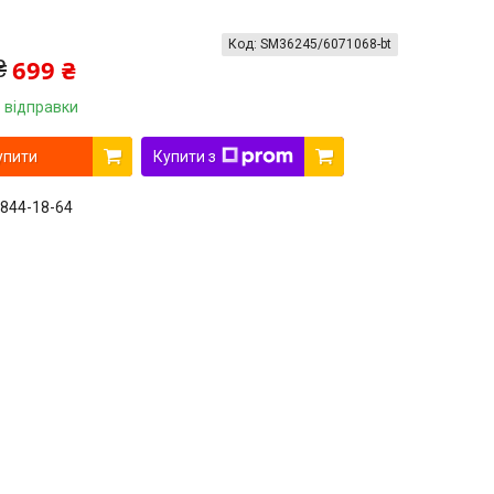
Код:
SM36245/6071068-bt
699 ₴
₴
 відправки
упити
Купити з
 844-18-64