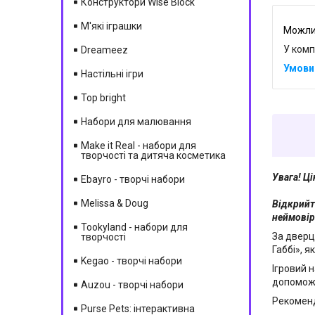
Конструктори Wise Block
М'які іграшки
У комп
Dreameez
Настільні ігри
Top bright
Набори для малювання
Make it Real - набори для
творчості та дитяча косметика
Увага! Ц
Ebayro - творчі набори
Melissa & Doug
Відкрийт
неймовір
Tookyland - набори для
За дверц
творчості
Габбі», я
Kegao - творчі набори
Ігровий 
допоможе
Auzou - творчі набори
Рекомендо
Purse Pets: інтерактивна