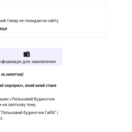
який товар не покидаючи сайту.
упця
Інформація для замовлення
 за запитом)
й сюрприз», який який стане
рашки «Ляльковий будиночок
ри на святкову тему.
"Ляльковий будиночок Габбі" і
з.