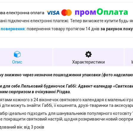
анії підключені електронні платежі. Тепер ви можете купити будь-
повернення товару протягом 14 днів
за рахунок пок
Опис
Характеристики
іну знижено через незначне пошкодження упаковки (фото надсилаю
е для себе Ляльковий будиночок Габбі: Адвент-календар «Святкови
ним сюрпризом в очікуванні Різдва.
ятами кожного з 24 віконечок святкового календаря є маленькі іг
кі діти можуть знайти: Габбі, її кошенята, друзі-тваринки та аксесуа
набір ідеально підходить для шанувальників популярного котосвіту 
 покращити святковий настрій, щодня розкриваючи новий сюрпри
ваний вік: від 3 років