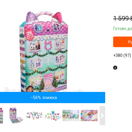
1 599 
Готово до
К
+380 (97)
–56%