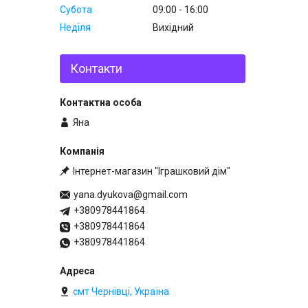
Субота
09:00
16:00
Неділя
Вихідний
Контакти
Яна
Інтернет-магазин "Іграшковий дім"
yana.dyukova@gmail.com
+380978441864
+380978441864
+380978441864
смт Чернівці, Україна