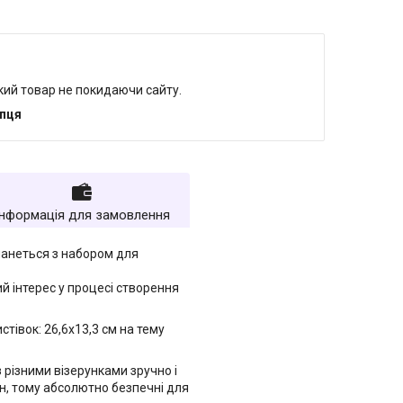
який товар не покидаючи сайту.
упця
Інформація для замовлення
манеться з набором для
й інтерес у процесі створення
стівок: 26,6х13,3 см на тему
 різними візерунками зручно і
н, тому абсолютно безпечні для