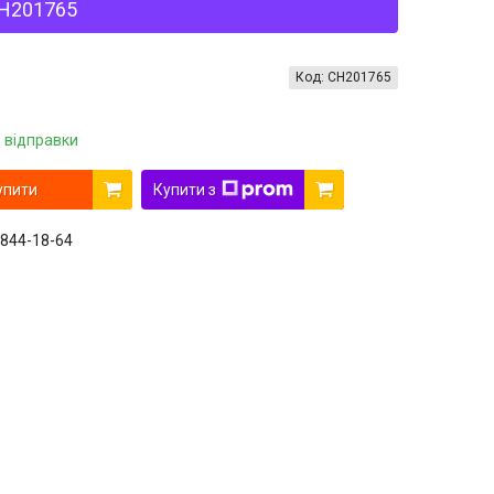
CH201765
Код:
CH201765
 відправки
упити
Купити з
 844-18-64