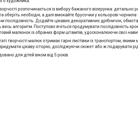
го художника.
ворчості розпочинається із вибору бажаного візерунка: детально 
а оберіть необхідні, а далі вмокайте брусочки у кольорові чорнила т
чи послідовність. Додайте цікавих декоративних дрібничок, обмо
ь весь алгоритм. Поступово вчіться продумувати послідовність крок
отовий малюнок із обраних форм штампів, удосконалюючи свої нав
таті творчості малюк отримає гарні листівки із транспортом, яким
 придумати цікаву історію, досліджуючи сюжет або ж подарувати р
овано для дітей віком від 5 років.