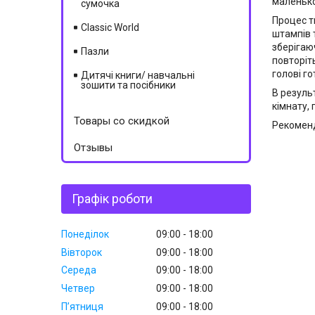
маленько
сумочка
Процес т
Classic World
штампів т
зберігаю
Пазли
повторіт
голові г
Дитячі книги/ навчальні
зошити та посібники
В резуль
кімнату,
Товары со скидкой
Рекоменд
Отзывы
Графік роботи
Понеділок
09:00
18:00
Вівторок
09:00
18:00
Середа
09:00
18:00
Четвер
09:00
18:00
Пʼятниця
09:00
18:00