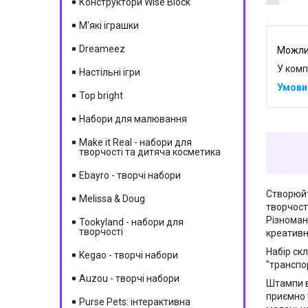
Конструктори Wise Block
М'які іграшки
Dreameez
У комп
Настільні ігри
Top bright
Набори для малювання
Make it Real - набори для
творчості та дитяча косметика
Ebayro - творчі набори
Створюйт
Melissa & Doug
творчост
Різноман
Tookyland - набори для
творчості
креативн
Набір скл
Kegao - творчі набори
"транспор
Auzou - творчі набори
Штампи в
приємно 
Purse Pets: інтерактивна