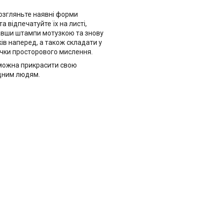
розгляньте наявні форми
а відпечатуйте їх на листі,
тавши штампи мотузкою та знову
ів наперед, а також складати у
ички просторового мислення.
и можна прикрасити свою
ідним людям.