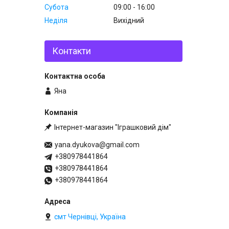
Субота
09:00
16:00
Неділя
Вихідний
Контакти
Яна
Інтернет-магазин "Іграшковий дім"
yana.dyukova@gmail.com
+380978441864
+380978441864
+380978441864
смт Чернівці, Україна