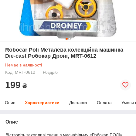
Robocar Poli Металева колекційна машинка
Die-cast Робокар Дроні, MRT-0612
Немає в наявності
Код: MRT-0612
Роздріб
199
₴
Опис
Характеристики
Доставка
Оплата
Умови 
Опис
Відтворіть захопливі сцени з мультфільму «Робокар ПОЛІ»