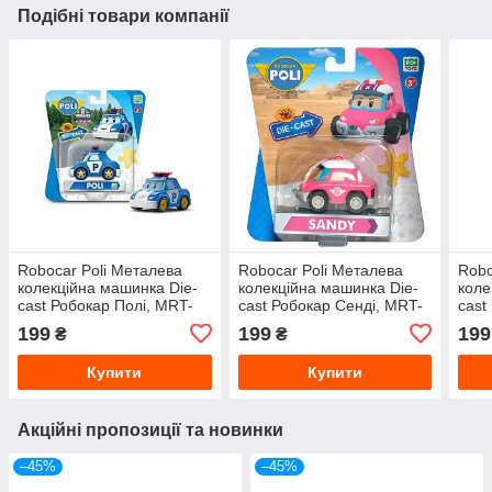
Подібні товари компанії
Robocar Poli Металева
Robocar Poli Металева
Robo
колекційна машинка Die-
колекційна машинка Die-
коле
cast Робокар Полі, MRT-
cast Робокар Сенді, MRT-
cast
0600
0613
060
199
199
199
₴
₴
Купити
Купити
Акційні пропозиції та новинки
–45%
–45%