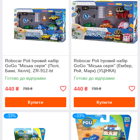
Robocar Poli Ігровий набір
Robocar Poli Ігровий набір
GoGo "Міська серія" (Полі,
GoGo "Міська серія" (Ембер,
Баккі, Хеллі), ZR-912-bt
Рой, Марк) (УЦІНКА)
(Уцінка)
Готово до відправки
Готово до відправки
440
440
₴
₴
799 ₴
799 ₴
Купити
Купити
–33%
–33%