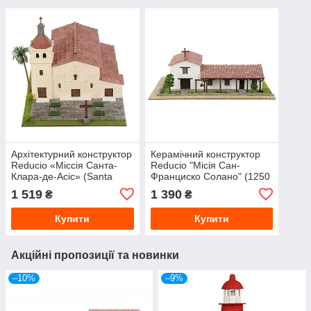
Архітектурний конструктор
Керамічний конструктор
Reducio «Міссія Санта-
Reducio "Місія Сан-
Клара-де-Асіс» (Santa
Франциско Солано" (1250
Clara de Asís) 1:24, 1255
деталей), масштаб 1:24
1 519
1 390
₴
₴
деталей
Купити
Купити
Акційні пропозиції та новинки
–10%
–9%