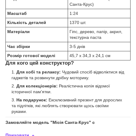
Санта-Крус)
Масштаб
1:24
Кількість деталей
1370 шт.
Матеріали
Гіпс, дерево, папір, акрил,
текстурна паста
Час збірки
3-5 днів
Розмір готової моделі
45,7 x 34,3 x 24,1 см
Для кого цей конструктор?
Для хобі та релаксу:
Чудовий спосіб відволіктися від
гаджетів та розвинути дрібну моторику.
Для колекціонерів:
Реалістична копія відомої
історичної пам'ятки.
На подарунок:
Ексклюзивний презент для дорослих
та підлітків, які люблять створювати щось своїми
руками.
Замовляйте модель "Місія Санта-Крус" с
Приховати