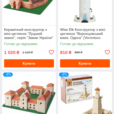
Керамічний конструктор з
Wise Elk Конструктор з міні-
міні-цеглинок "Луцький
цеглинок "Воронцовський
замок", серія "Замки України"
маяк. Одеса" (Vorontsov
Wise elk, 70170
Lighthouse. Odesa), 71740
Готово до відправки
Готово до відправки
1 020
810
₴
₴
1 120 ₴
889 ₴
Купити
Купити
–8%
–8%