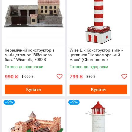
Керамічний конструктор з
Wise Elk Конструктор з міні-
міні-цеглинок "Військова
цеглинок "Чорноморський
база" Wise elk, 70828
маяк" (Chornomorsk
Lighthouse), 71733
Готово до відправки
Готово до відправки
990
799
₴
₴
1 099 ₴
880 ₴
Купити
Купити
–9%
–9%