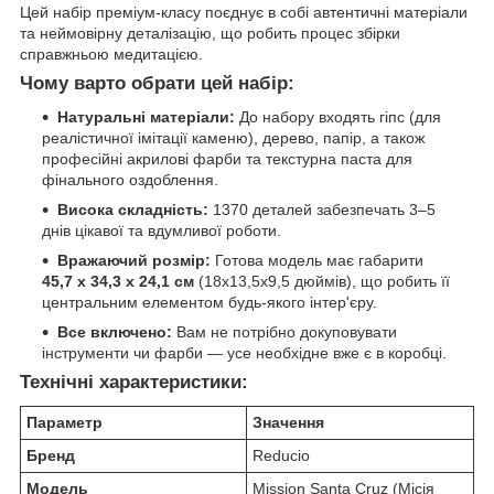
Цей набір преміум-класу поєднує в собі автентичні матеріали
та неймовірну деталізацію, що робить процес збірки
справжньою медитацією.
Чому варто обрати цей набір:
Натуральні матеріали:
До набору входять гіпс (для
реалістичної імітації каменю), дерево, папір, а також
професійні акрилові фарби та текстурна паста для
фінального оздоблення.
Висока складність:
1370 деталей забезпечать 3–5
днів цікавої та вдумливої роботи.
Вражаючий розмір:
Готова модель має габарити
45,7 x 34,3 x 24,1 см
(18x13,5x9,5 дюймів), що робить її
центральним елементом будь-якого інтер'єру.
Все включено:
Вам не потрібно докуповувати
інструменти чи фарби — усе необхідне вже є в коробці.
Технічні характеристики:
Параметр
Значення
Бренд
Reducio
Модель
Mission Santa Cruz (Місія