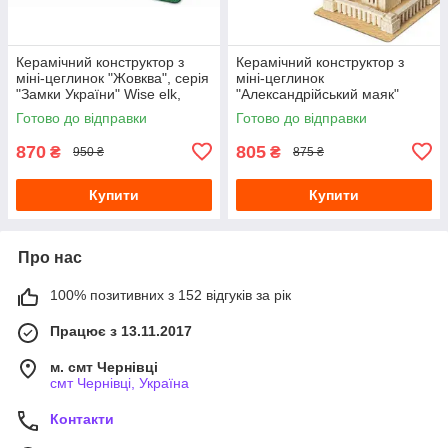
Керамічний конструктор з
Керамічний конструктор з
міні-цеглинок "Жовква", серія
міні-цеглинок
"Замки України" Wise elk,
"Александрійський маяк"
70316
Wise elk, 70323
Готово до відправки
Готово до відправки
870
805
₴
₴
950 ₴
875 ₴
Купити
Купити
Про нас
100% позитивних з 152 відгуків за рік
Працює з 13.11.2017
м. смт Чернівці
смт Чернівці, Україна
Контакти